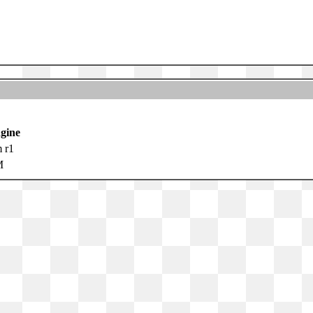
gine
 r1
M