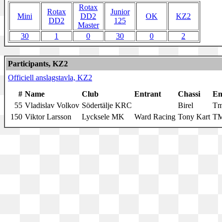
Rotax
Rotax
Junior
Mini
DD2
OK
KZ2
DD2
125
Master
30
1
0
30
0
2
Participants, KZ2
Officiell anslagstavla, KZ2
#
Name
Club
Entrant
Chassi
En
55
Vladislav Volkov
Södertälje KRC
Birel
Tm
150
Viktor Larsson
Lycksele MK
Ward Racing
Tony Kart
T