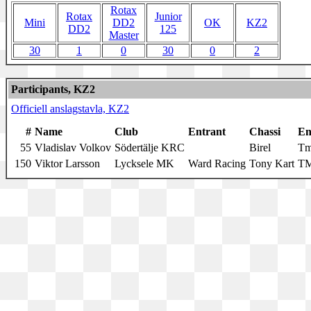
Rotax
Rotax
Junior
Mini
DD2
OK
KZ2
DD2
125
Master
30
1
0
30
0
2
Participants, KZ2
Officiell anslagstavla, KZ2
#
Name
Club
Entrant
Chassi
En
55
Vladislav Volkov
Södertälje KRC
Birel
Tm
150
Viktor Larsson
Lycksele MK
Ward Racing
Tony Kart
T