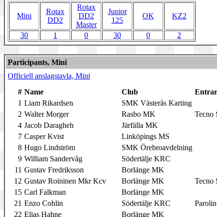
Rotax
Rotax
Junior
Mini
DD2
OK
KZ2
DD2
125
Master
30
1
0
30
0
2
Participants, Mini
Officiell anslagstavla, Mini
#
Name
Club
Entra
1
Liam Rikardsen
SMK Västerås Karting
2
Walter Morger
Rasbo MK
Tecno
4
Jacob Daragheh
Järfälla MK
7
Casper Kvist
Linköpings MS
8
Hugo Lindström
SMK Örebroavdelning
9
William Sandervåg
Södertälje KRC
11
Gustav Fredriksson
Borlänge MK
12
Gustav Roininen Mkr Kcv
Borlänge MK
Tecno
15
Carl Falkman
Borlänge MK
21
Enzo Cohlin
Södertälje KRC
Parolin
22
Elias Hahne
Borlänge MK