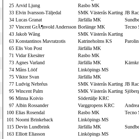
25
Arvid Ljung
Rasbo MK
33
Elvin Ivarsson-Täljedal
SMK Västerås Karting
JB Rac
34
Lucas Granat
Järfälla MK
Sundbe
37
Vincent GrÃ¶nvold Andersson
Borlänge MK
Tecno
43
Jakob Wång
SMK Västerås Karting
63
Konstantinos Mavratzotis
Katrineholms KS
Parolin
65
Elis Von Post
Järfälla MK
71
Vidar Ekesäter
Rasbo MK
73
Agnes Varland
Järfälla MK
Kärnkra
74
Måns Lööf
Linköpings MS
75
Viktor Svan
Järfälla MK
77
Ludvig Nebréus
SMK Västerås Karting
JB Rac
95
Wincent Palm
SMK Västerås Karting
Sjöber
96
Minna Koivio
Södertälje KRC
97
Albin Rossander
Varggropens KRC
Andrea
100
Elias Rosendal
Rasbo MK
Tecno
101
Noomi Brinkeback
Linköpings MS
115
Devin Lundbrink
Järfälla MK
Sundbe
163
Elliott Eliasson
Linköpings MS