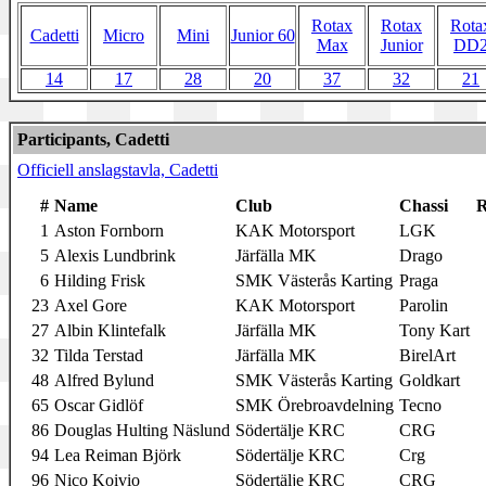
Rotax
Rotax
Rota
Cadetti
Micro
Mini
Junior 60
Max
Junior
DD
14
17
28
20
37
32
21
Participants, Cadetti
Officiell anslagstavla, Cadetti
#
Name
Club
Chassi
R
1
Aston Fornborn
KAK Motorsport
LGK
5
Alexis Lundbrink
Järfälla MK
Drago
6
Hilding Frisk
SMK Västerås Karting
Praga
23
Axel Gore
KAK Motorsport
Parolin
27
Albin Klintefalk
Järfälla MK
Tony Kart
32
Tilda Terstad
Järfälla MK
BirelArt
48
Alfred Bylund
SMK Västerås Karting
Goldkart
65
Oscar Gidlöf
SMK Örebroavdelning
Tecno
86
Douglas Hulting Näslund
Södertälje KRC
CRG
94
Lea Reiman Björk
Södertälje KRC
Crg
96
Nico Koivio
Södertälje KRC
CRG