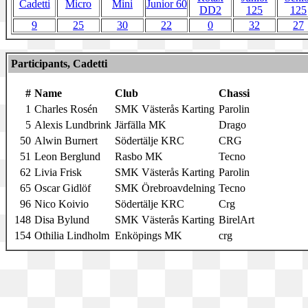
Cadetti
Micro
Mini
Junior 60
DD2
125
125
9
25
30
22
0
32
27
Participants, Cadetti
#
Name
Club
Chassi
1
Charles Rosén
SMK Västerås Karting
Parolin
5
Alexis Lundbrink
Järfälla MK
Drago
50
Alwin Burnert
Södertälje KRC
CRG
51
Leon Berglund
Rasbo MK
Tecno
62
Livia Frisk
SMK Västerås Karting
Parolin
65
Oscar Gidlöf
SMK Örebroavdelning
Tecno
96
Nico Koivio
Södertälje KRC
Crg
148
Disa Bylund
SMK Västerås Karting
BirelArt
154
Othilia Lindholm
Enköpings MK
crg