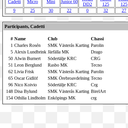
Cadetti
Micro
Mini
Junior 60
DD2
125
125
9
25
30
22
0
32
27
Participants, Cadetti
#
Name
Club
Chassi
1
Charles Rosén
SMK Västerås Karting
Parolin
5
Alexis Lundbrink
Järfälla MK
Drago
50
Alwin Burnert
Södertälje KRC
CRG
51
Leon Berglund
Rasbo MK
Tecno
62
Livia Frisk
SMK Västerås Karting
Parolin
65
Oscar Gidlöf
SMK Örebroavdelning
Tecno
96
Nico Koivio
Södertälje KRC
Crg
148
Disa Bylund
SMK Västerås Karting
BirelArt
154
Othilia Lindholm
Enköpings MK
crg