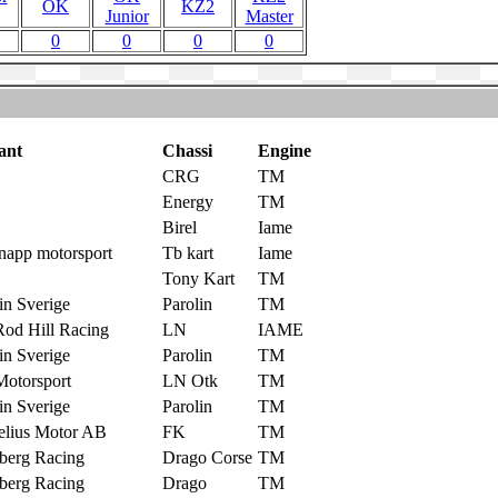
OK
KZ2
Junior
Master
0
0
0
0
ant
Chassi
Engine
CRG
TM
Energy
TM
Birel
Iame
napp motorsport
Tb kart
Iame
Tony Kart
TM
in Sverige
Parolin
TM
Rod Hill Racing
LN
IAME
in Sverige
Parolin
TM
Motorsport
LN Otk
TM
in Sverige
Parolin
TM
elius Motor AB
FK
TM
berg Racing
Drago Corse
TM
berg Racing
Drago
TM