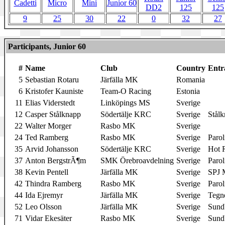
Cadetti
Micro
Mini
Junior 60
DD2
125
125
9
25
30
22
0
32
27
Participants, Junior 60
#
Name
Club
Country
Entr
5
Sebastian Rotaru
Järfälla MK
Romania
6
Kristofer Kauniste
Team-O Racing
Estonia
11
Elias Viderstedt
Linköpings MS
Sverige
12
Casper Stålknapp
Södertälje KRC
Sverige
Stålk
22
Walter Morger
Rasbo MK
Sverige
24
Ted Ramberg
Rasbo MK
Sverige
Parol
35
Arvid Johansson
Södertälje KRC
Sverige
Hot 
37
Anton BergstrÃ¶m
SMK Örebroavdelning
Sverige
Parol
38
Kevin Pentell
Järfälla MK
Sverige
SPJ 
42
Thindra Ramberg
Rasbo MK
Sverige
Parol
44
Ida Ejremyr
Järfälla MK
Sverige
Tegn
52
Leo Olsson
Järfälla MK
Sverige
Sund
71
Vidar Ekesäter
Rasbo MK
Sverige
Sund