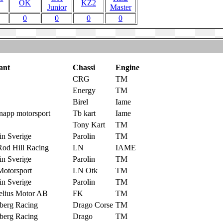
OK
KZ2
Junior
Master
0
0
0
0
ant
Chassi
Engine
CRG
TM
Energy
TM
Birel
Iame
napp motorsport
Tb kart
Iame
Tony Kart
TM
in Sverige
Parolin
TM
Rod Hill Racing
LN
IAME
in Sverige
Parolin
TM
Motorsport
LN Otk
TM
in Sverige
Parolin
TM
elius Motor AB
FK
TM
berg Racing
Drago Corse
TM
berg Racing
Drago
TM