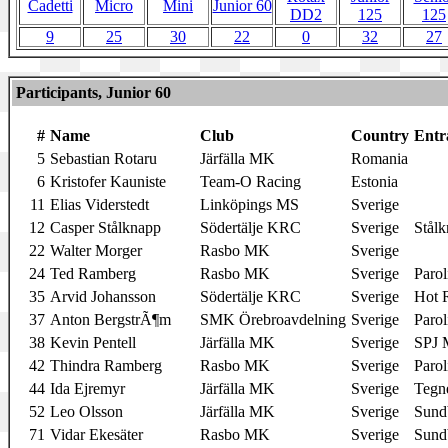
Cadetti
Micro
Mini
Junior 60
DD2
125
125
9
25
30
22
0
32
27
Participants, Junior 60
#
Name
Club
Country
Entr
5
Sebastian Rotaru
Järfälla MK
Romania
6
Kristofer Kauniste
Team-O Racing
Estonia
11
Elias Viderstedt
Linköpings MS
Sverige
12
Casper Stålknapp
Södertälje KRC
Sverige
Stålk
22
Walter Morger
Rasbo MK
Sverige
24
Ted Ramberg
Rasbo MK
Sverige
Parol
35
Arvid Johansson
Södertälje KRC
Sverige
Hot 
37
Anton BergstrÃ¶m
SMK Örebroavdelning
Sverige
Parol
38
Kevin Pentell
Järfälla MK
Sverige
SPJ 
42
Thindra Ramberg
Rasbo MK
Sverige
Parol
44
Ida Ejremyr
Järfälla MK
Sverige
Tegn
52
Leo Olsson
Järfälla MK
Sverige
Sund
71
Vidar Ekesäter
Rasbo MK
Sverige
Sund