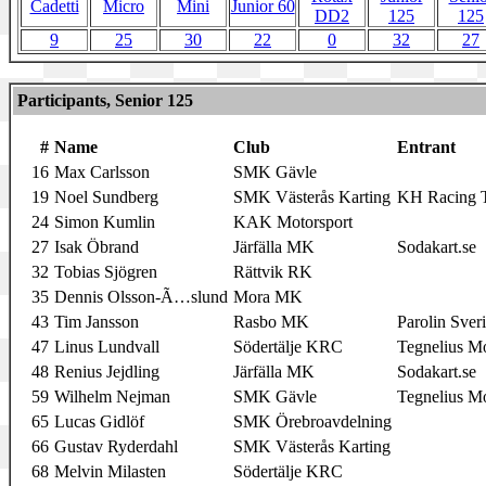
Cadetti
Micro
Mini
Junior 60
DD2
125
125
9
25
30
22
0
32
27
Participants, Senior 125
#
Name
Club
Entrant
16
Max Carlsson
SMK Gävle
19
Noel Sundberg
SMK Västerås Karting
KH Racing 
24
Simon Kumlin
KAK Motorsport
27
Isak Öbrand
Järfälla MK
Sodakart.se
32
Tobias Sjögren
Rättvik RK
35
Dennis Olsson-Ã…slund
Mora MK
43
Tim Jansson
Rasbo MK
Parolin Sver
47
Linus Lundvall
Södertälje KRC
Tegnelius M
48
Renius Jejdling
Järfälla MK
Sodakart.se
59
Wilhelm Nejman
SMK Gävle
Tegnelius M
65
Lucas Gidlöf
SMK Örebroavdelning
66
Gustav Ryderdahl
SMK Västerås Karting
68
Melvin Milasten
Södertälje KRC