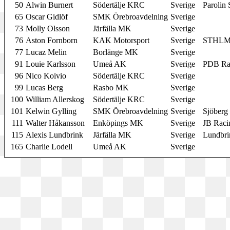
50
Alwin Burnert
Södertälje KRC
Sverige
Parolin 
65
Oscar Gidlöf
SMK Örebroavdelning
Sverige
73
Molly Olsson
Järfälla MK
Sverige
76
Aston Fornborn
KAK Motorsport
Sverige
STHLM 
77
Lucaz Melin
Borlänge MK
Sverige
91
Louie Karlsson
Umeå AK
Sverige
PDB Ra
96
Nico Koivio
Södertälje KRC
Sverige
99
Lucas Berg
Rasbo MK
Sverige
100
William Allerskog
Södertälje KRC
Sverige
101
Kelwin Gylling
SMK Örebroavdelning
Sverige
Sjöberg
111
Walter Håkansson
Enköpings MK
Sverige
JB Raci
115
Alexis Lundbrink
Järfälla MK
Sverige
Lundbri
165
Charlie Lodell
Umeå AK
Sverige