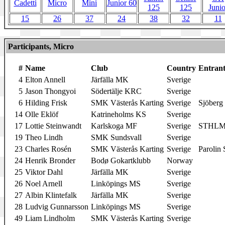
Cadetti
Micro
Mini
Junior 60
125
125
Junio
15
26
37
24
38
32
11
Participants, Micro
#
Name
Club
Country
Entran
4
Elton Annell
Järfälla MK
Sverige
5
Jason Thongyoi
Södertälje KRC
Sverige
6
Hilding Frisk
SMK Västerås Karting
Sverige
Sjöberg
14
Olle Eklöf
Katrineholms KS
Sverige
17
Lottie Steinwandt
Karlskoga MF
Sverige
STHLM 
19
Theo Lindh
SMK Sundsvall
Sverige
23
Charles Rosén
SMK Västerås Karting
Sverige
Parolin 
24
Henrik Bronder
Bodø Gokartklubb
Norway
25
Viktor Dahl
Järfälla MK
Sverige
26
Noel Arnell
Linköpings MS
Sverige
27
Albin Klintefalk
Järfälla MK
Sverige
28
Ludvig Gunnarsson
Linköpings MS
Sverige
49
Liam Lindholm
SMK Västerås Karting
Sverige