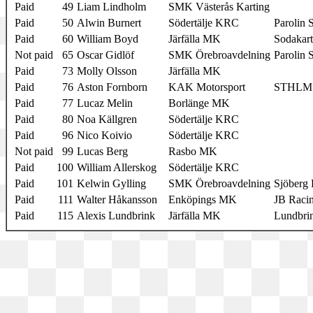
Paid
49
Liam Lindholm
SMK Västerås Karting
Paid
50
Alwin Burnert
Södertälje KRC
Parolin 
Paid
60
William Boyd
Järfälla MK
Sodakart
Not paid
65
Oscar Gidlöf
SMK Örebroavdelning
Parolin 
Paid
73
Molly Olsson
Järfälla MK
Paid
76
Aston Fornborn
KAK Motorsport
STHLM 
Paid
77
Lucaz Melin
Borlänge MK
Paid
80
Noa Källgren
Södertälje KRC
Paid
96
Nico Koivio
Södertälje KRC
Not paid
99
Lucas Berg
Rasbo MK
Paid
100
William Allerskog
Södertälje KRC
Paid
101
Kelwin Gylling
SMK Örebroavdelning
Sjöberg
Paid
111
Walter Håkansson
Enköpings MK
JB Raci
Paid
115
Alexis Lundbrink
Järfälla MK
Lundbri