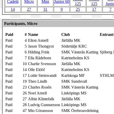
Cadetti
Micro
Mini
Junior 60
125
125
Junio
14
27
31
9
25
17
7
Participants, Micro
Paid
#
Name
Club
Entrant
Paid
4
Elton Annell
Järfälla MK
Paid
5
Jason Thongyoi
Södertälje KRC
Paid
6
Hilding Frisk
SMK Västerås Karting
Sjöberg
Paid
7
Ella Rådeborn
Katrineholms KS
Paid
10
Charlie Svensson
Järfälla MK
Paid
14
Olle Eklöf
Katrineholms KS
Paid
17
Lottie Steinwandt
Karlskoga MF
STHLM 
Paid
19
Theo Lindh
SMK Sundsvall
Paid
23
Charles Rosén
SMK Västerås Karting
Paid
26
Noel Arnell
Linköpings MS
Paid
27
Albin Klintefalk
Järfälla MK
Paid
28
Ludvig Gunnarsson
Linköpings MS
Paid
47
Mio Göransson
SMK Örebroavdelning