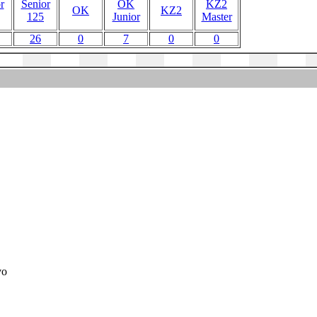
r
Senior
OK
KZ2
OK
KZ2
125
Junior
Master
26
0
7
0
0
vo