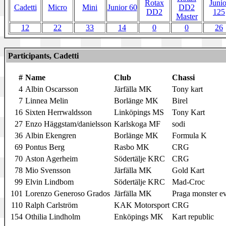
Rotax
Junio
Cadetti
Micro
Mini
Junior 60
DD2
DD2
125
Master
12
22
33
14
0
0
26
Participants, Cadetti
#
Name
Club
Chassi
4
Albin Oscarsson
Järfälla MK
Tony kart
7
Linnea Melin
Borlänge MK
Birel
16
Sixten Herrwaldsson
Linköpings MS
Tony Kart
27
Enzo Häggstam/danielsson
Karlskoga MF
sodi
36
Albin Ekengren
Borlänge MK
Formula K
69
Pontus Berg
Rasbo MK
CRG
70
Aston Agerheim
Södertälje KRC
CRG
78
Mio Svensson
Järfälla MK
Gold Kart
99
Elvin Lindbom
Södertälje KRC
Mad-Croc
101
Lorenzo Generoso Grados
Järfälla MK
Praga monster e
110
Ralph Carlström
KAK Motorsport
CRG
154
Othilia Lindholm
Enköpings MK
Kart republic