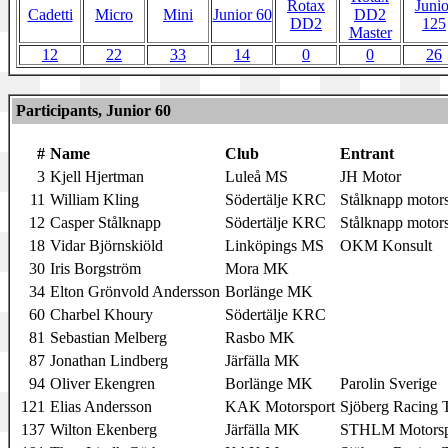
Rotax
Junio
Cadetti
Micro
Mini
Junior 60
DD2
DD2
125
Master
12
22
33
14
0
0
26
Participants, Junior 60
#
Name
Club
Entrant
3
Kjell Hjertman
Luleå MS
JH Motor
11
William Kling
Södertälje KRC
Stålknapp motors
12
Casper Stålknapp
Södertälje KRC
Stålknapp motors
18
Vidar Björnskiöld
Linköpings MS
OKM Konsult
30
Iris Borgström
Mora MK
34
Elton Grönvold Andersson
Borlänge MK
60
Charbel Khoury
Södertälje KRC
81
Sebastian Melberg
Rasbo MK
87
Jonathan Lindberg
Järfälla MK
94
Oliver Ekengren
Borlänge MK
Parolin Sverige
121
Elias Andersson
KAK Motorsport
Sjöberg Racing
137
Wilton Ekenberg
Järfälla MK
STHLM Motorsp