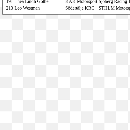
191
Thea Lindh Göthe
KAK Motorsport
Sjöberg Racing
213
Leo Westman
Södertälje KRC
STHLM Motorsp