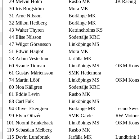
29
Melvin Holm
Rasbo MK
JB Racing
30
Iris Borgström
Mora MK
31
Arne Nilsson
Borlänge MK
32
Milton Hedberg
Borlänge MK
43
Walter Thyren
Katrineholms KS
44
Elise Nilsson
Södertälje KRC
47
Wilgot Göransson
Linköpings MS
51
Edwin Haglöf
Mora MK
53
Adam Vesterlund
Järfälla MK
60
Svante Tidman
Linköpings MS
OKM Konsu
61
Gustav Mårtensson
SMK Hedemora
74
Martin Lööf
Linköpings MS
OKM Konsu
80
Noa Källgren
Södertälje KRC
81
Eddie Levin
Rasbo MK
88
Carl Falk
Linköpings MS
94
Oliver Ekengren
Borlänge MK
Tecno Swe
99
Elvin Othzén
SMK Gävle
RW Motorc
101
Noomi Brinkeback
Linköpings MS
OKM Konsu
110
Sebastian Melberg
Rasbo MK
115
Devin Lundbrink
Järfälla MK
Lundbrink 