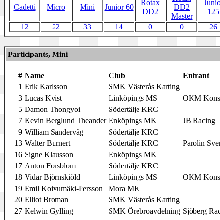
Rotax
Junio
Cadetti
Micro
Mini
Junior 60
DD2
DD2
125
Master
12
22
33
14
0
0
26
Participants, Mini
#
Name
Club
Entrant
1
Erik Karlsson
SMK Västerås Karting
3
Lucas Kvist
Linköpings MS
OKM Konsu
5
Damon Thongyoi
Södertälje KRC
7
Kevin Berglund Theander
Enköpings MK
JB Racing
9
William Sandervåg
Södertälje KRC
13
Walter Burnert
Södertälje KRC
Parolin Sve
16
Signe Klausson
Enköpings MK
17
Anton Forsblom
Södertälje KRC
18
Vidar Björnskiöld
Linköpings MS
OKM Konsu
19
Emil Koivumäki-Persson
Mora MK
20
Elliot Broman
SMK Västerås Karting
27
Kelwin Gylling
SMK Örebroavdelning
Sjöberg Ra