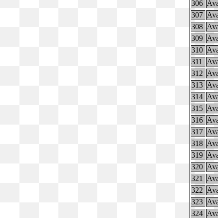
306
Ava
307
Ava
308
Ava
309
Ava
310
Ava
311
Ava
312
Ava
313
Ava
314
Ava
315
Ava
316
Ava
317
Ava
318
Ava
319
Ava
320
Ava
321
Ava
322
Ava
323
Ava
324
Ava