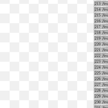
213
Ava
214
Ava
215
Ava
216
Ava
217
Ava
218
Ava
219
Ava
220
Ava
221
Ava
222
Ava
223
Ava
224
Ava
225
Ava
226
Ava
227
Ava
228
Ava
229
Ava
230
Ava
231
Ava