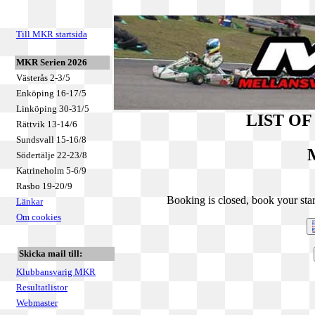
Till MKR startsida
MKR Serien 2026
Västerås 2-3/5
Enköping 16-17/5
Linköping 30-31/5
LIST O
Rättvik 13-14/6
Sundsvall 15-16/8
Södertälje 22-23/8
Katrineholm 5-6/9
Rasbo 19-20/9
Booking is closed, book your star
Länkar
Om cookies
Skicka mail till:
Klubbansvarig MKR
Resultatlistor
Webmaster