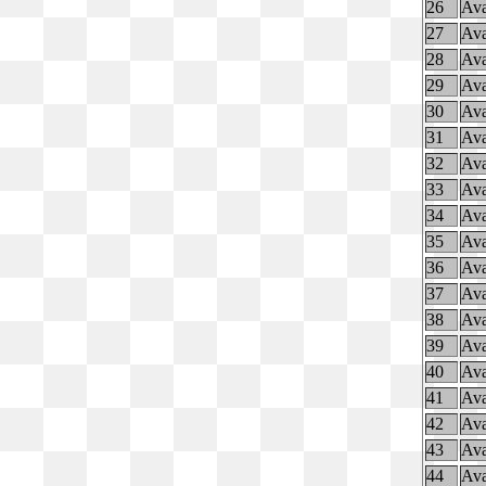
26
Ava
27
Ava
28
Ava
29
Ava
30
Ava
31
Ava
32
Ava
33
Ava
34
Ava
35
Ava
36
Ava
37
Ava
38
Ava
39
Ava
40
Ava
41
Ava
42
Ava
43
Ava
44
Ava