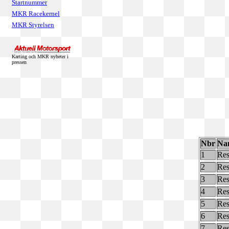
Startnummer
MKR Racekernel
MKR Styrelsen
Karting och MKR nyheter i
pressen
Nbr
Na
1
Res
2
Res
3
Res
4
Res
5
Res
6
Res
7
Res