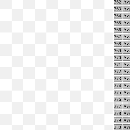
362
Ava
363
Ava
364
Ava
365
Ava
366
Ava
367
Ava
368
Ava
369
Ava
370
Ava
371
Ava
372
Ava
373
Ava
374
Ava
375
Ava
376
Ava
377
Ava
378
Ava
379
Ava
380
Ava