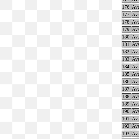
176
Ava
177
Ava
178
Ava
179
Ava
180
Ava
181
Ava
182
Ava
183
Ava
184
Ava
185
Ava
186
Ava
187
Ava
188
Ava
189
Ava
190
Ava
191
Ava
192
Ava
193
Ava