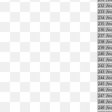
232
Ava
233
Ava
234
Ava
235
Ava
236
Ava
237
Ava
238
Ava
239
Ava
240
Ava
241
Ava
242
Ava
243
Ava
244
Ava
245
Ava
246
Ava
247
Ava
248
Ava
249
Ava