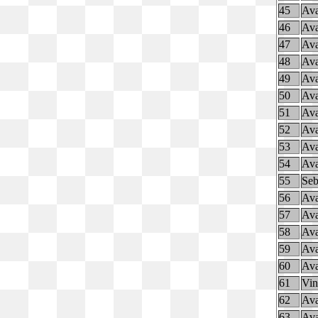
45
Ava
46
Ava
47
Ava
48
Ava
49
Ava
50
Ava
51
Ava
52
Ava
53
Ava
54
Ava
55
Seb
56
Ava
57
Ava
58
Ava
59
Ava
60
Ava
61
Vin
62
Ava
63
Ava