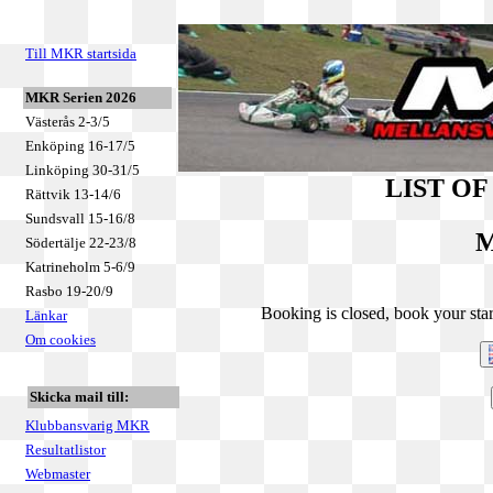
Till MKR startsida
MKR Serien 2026
Västerås 2-3/5
Enköping 16-17/5
Linköping 30-31/5
LIST O
Rättvik 13-14/6
Sundsvall 15-16/8
M
Södertälje 22-23/8
Katrineholm 5-6/9
Rasbo 19-20/9
Booking is closed, book your star
Länkar
Om cookies
Skicka mail till:
Klubbansvarig MKR
Resultatlistor
Webmaster