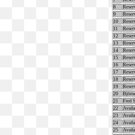
8
Reser
9
Reser
10
Reser
11
Reser
12
Reser
13
Reser
14
Reser
15
Reser
16
Reser
17
Reser
18
Reser
19
Reser
20
Björn
21
Fred 
22
Availa
23
Availa
24
Availa
25
Availa