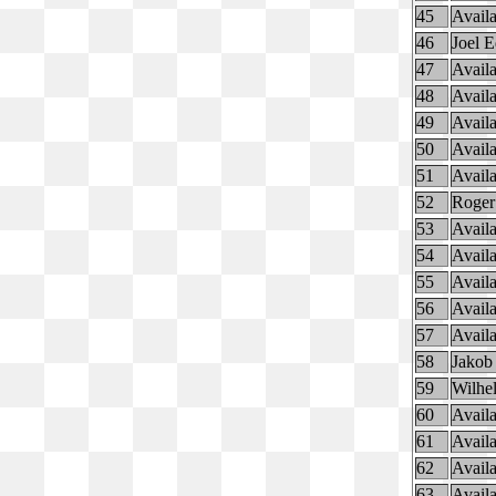
45
Availa
46
Joel E
47
Availa
48
Availa
49
Availa
50
Availa
51
Availa
52
Roger
53
Availa
54
Availa
55
Availa
56
Availa
57
Availa
58
Jakob
59
Wilhe
60
Availa
61
Availa
62
Availa
63
Availa