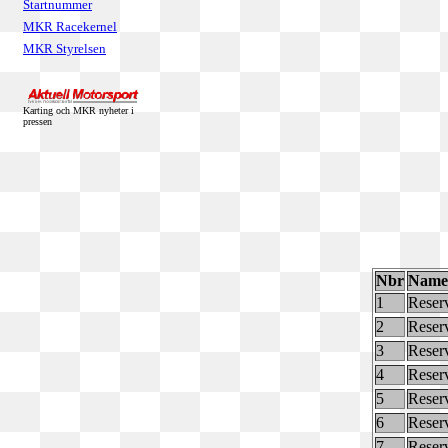
Startnummer
MKR Racekernel
MKR Styrelsen
Karting och MKR nyheter i
pressen
Nbr
Name
1
Reser
2
Reser
3
Reser
4
Reser
5
Reser
6
Reser
7
Reser