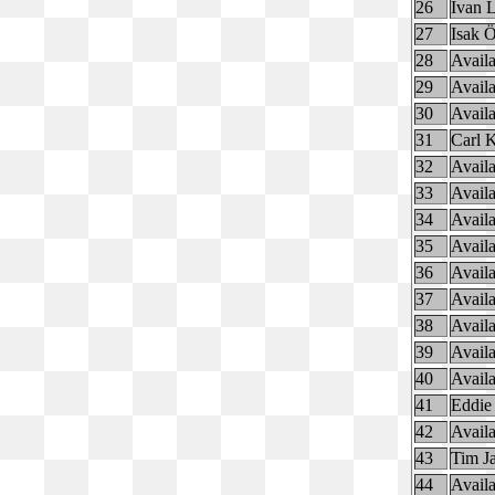
26
Ivan 
27
Isak 
28
Availa
29
Availa
30
Availa
31
Carl K
32
Availa
33
Availa
34
Availa
35
Availa
36
Availa
37
Availa
38
Availa
39
Availa
40
Availa
41
Eddie
42
Availa
43
Tim J
44
Availa