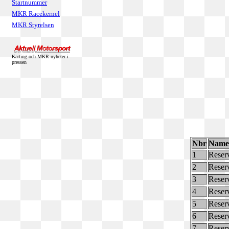
Startnummer
MKR Racekernel
MKR Styrelsen
Karting och MKR nyheter i
pressen
Nbr
Name
1
Reser
2
Reser
3
Reser
4
Reser
5
Reser
6
Reser
7
Reser