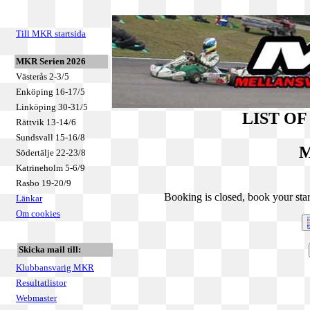
Till MKR startsida
MKR Serien 2026
Västerås 2-3/5
Enköping 16-17/5
Linköping 30-31/5
LIST O
Rättvik 13-14/6
Sundsvall 15-16/8
M
Södertälje 22-23/8
Katrineholm 5-6/9
Rasbo 19-20/9
Booking is closed, book your star
Länkar
Om cookies
Skicka mail till:
Klubbansvarig MKR
Resultatlistor
Webmaster