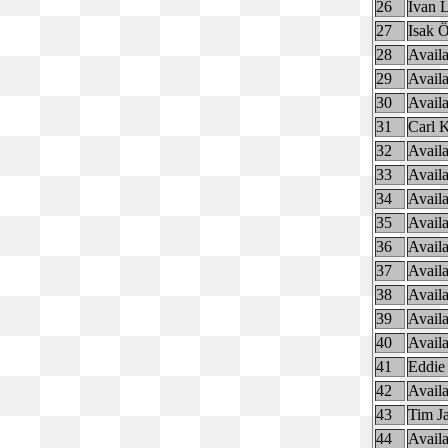
26
Ivan 
27
Isak 
28
Availa
29
Availa
30
Availa
31
Carl K
32
Availa
33
Availa
34
Availa
35
Availa
36
Availa
37
Availa
38
Availa
39
Availa
40
Availa
41
Eddie
42
Availa
43
Tim J
44
Availa