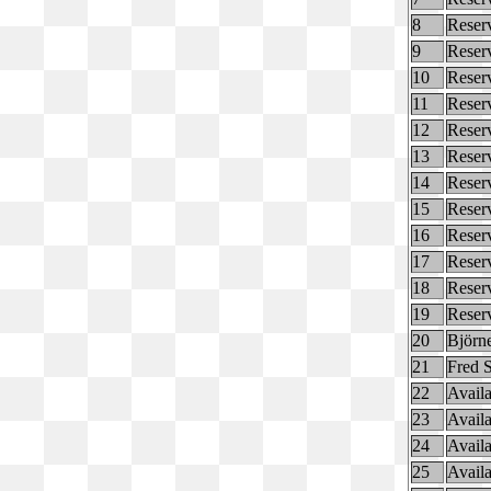
8
Reser
9
Reser
10
Reser
11
Reser
12
Reser
13
Reser
14
Reser
15
Reser
16
Reser
17
Reser
18
Reser
19
Reser
20
Björn
21
Fred 
22
Availa
23
Availa
24
Availa
25
Availa