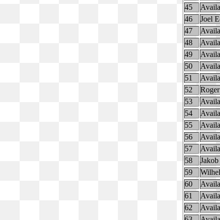
45
Availa
46
Joel E
47
Availa
48
Availa
49
Availa
50
Availa
51
Availa
52
Roger
53
Availa
54
Availa
55
Availa
56
Availa
57
Availa
58
Jakob
59
Wilhe
60
Availa
61
Availa
62
Availa
63
Availa