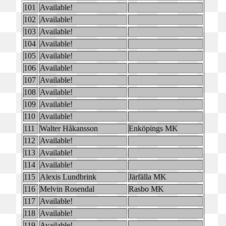
101
Available!
102
Available!
103
Available!
104
Available!
105
Available!
106
Available!
107
Available!
108
Available!
109
Available!
110
Available!
111
Walter Håkansson
Enköpings MK
112
Available!
113
Available!
114
Available!
115
Alexis Lundbrink
Järfälla MK
116
Melvin Rosendal
Rasbo MK
117
Available!
118
Available!
119
Available!