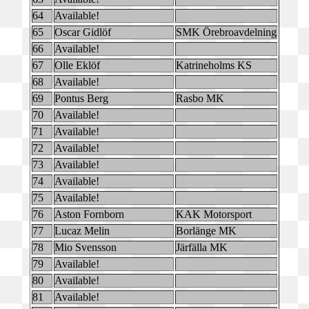
64
Available!
65
Oscar Gidlöf
SMK Örebroavdelning
66
Available!
67
Olle Eklöf
Katrineholms KS
68
Available!
69
Pontus Berg
Rasbo MK
70
Available!
71
Available!
72
Available!
73
Available!
74
Available!
75
Available!
76
Aston Fornborn
KAK Motorsport
77
Lucaz Melin
Borlänge MK
78
Mio Svensson
Järfälla MK
79
Available!
80
Available!
81
Available!