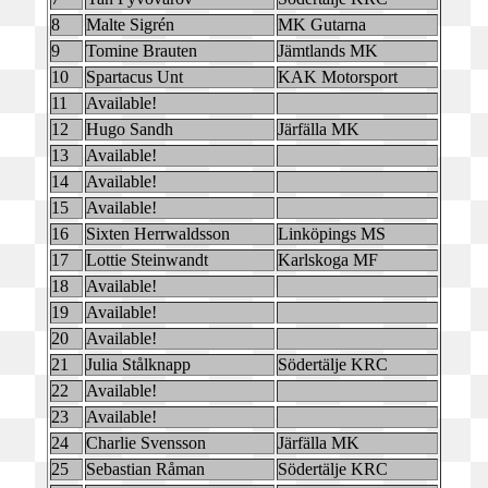
8
Malte Sigrén
MK Gutarna
9
Tomine Brauten
Jämtlands MK
10
Spartacus Unt
KAK Motorsport
11
Available!
12
Hugo Sandh
Järfälla MK
13
Available!
14
Available!
15
Available!
16
Sixten Herrwaldsson
Linköpings MS
17
Lottie Steinwandt
Karlskoga MF
18
Available!
19
Available!
20
Available!
21
Julia Stålknapp
Södertälje KRC
22
Available!
23
Available!
24
Charlie Svensson
Järfälla MK
25
Sebastian Råman
Södertälje KRC