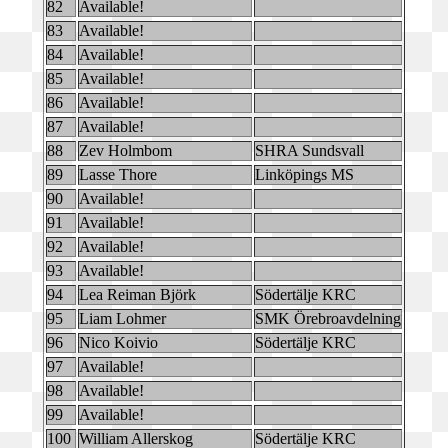
82
Available!
83
Available!
84
Available!
85
Available!
86
Available!
87
Available!
88
Zev Holmbom
SHRA Sundsvall
89
Lasse Thore
Linköpings MS
90
Available!
91
Available!
92
Available!
93
Available!
94
Lea Reiman Björk
Södertälje KRC
95
Liam Lohmer
SMK Örebroavdelning
96
Nico Koivio
Södertälje KRC
97
Available!
98
Available!
99
Available!
100
William Allerskog
Södertälje KRC