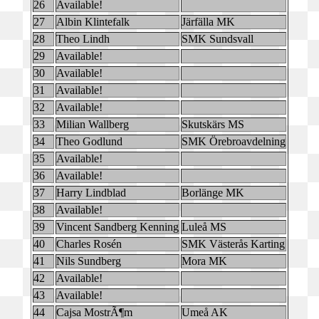
26
Available!
27
Albin Klintefalk
Järfälla MK
28
Theo Lindh
SMK Sundsvall
29
Available!
30
Available!
31
Available!
32
Available!
33
Milian Wallberg
Skutskärs MS
34
Theo Godlund
SMK Örebroavdelning
35
Available!
36
Available!
37
Harry Lindblad
Borlänge MK
38
Available!
39
Vincent Sandberg Kenning
Luleå MS
40
Charles Rosén
SMK Västerås Karting
41
Nils Sundberg
Mora MK
42
Available!
43
Available!
44
Cajsa MostrÃ¶m
Umeå AK