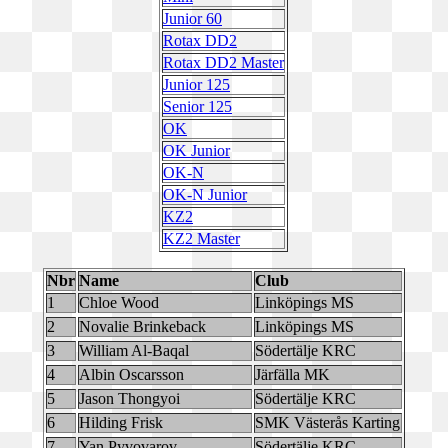
Junior 60
Rotax DD2
Rotax DD2 Master
Junior 125
Senior 125
OK
OK Junior
OK-N
OK-N Junior
KZ2
KZ2 Master
Nbr
Name
Club
1
Chloe Wood
Linköpings MS
2
Novalie Brinkeback
Linköpings MS
3
William Al-Baqal
Södertälje KRC
4
Albin Oscarsson
Järfälla MK
5
Jason Thongyoi
Södertälje KRC
6
Hilding Frisk
SMK Västerås Karting
7
Yan Pyvovarov
Södertälje KRC