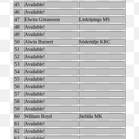
45
Available!
46
Available!
47
Elwira Göransson
Linköpings MS
48
Available!
49
Available!
50
Alwin Burnert
Södertälje KRC
51
Available!
52
Available!
53
Available!
54
Available!
55
Available!
56
Available!
57
Available!
58
Available!
59
Available!
60
William Boyd
Järfälla MK
61
Available!
62
Available!
63
Available!