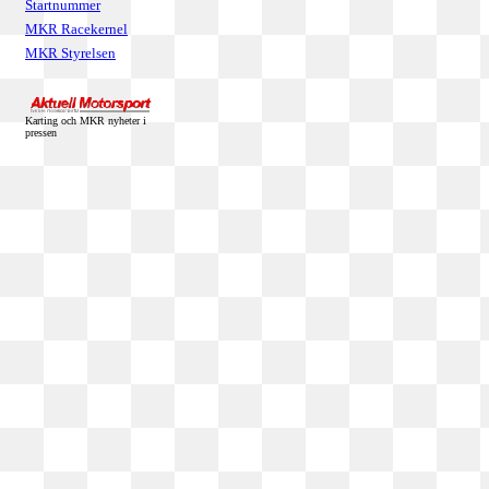
Startnummer
MKR Racekernel
MKR Styrelsen
Karting och MKR nyheter i
pressen