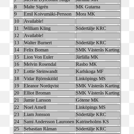
8
Malte Sigrén
MK Gutarna
9
Emil Koivumäki-Persson
Mora MK
10
Available!
11
William Kling
Södertälje KRC
12
Available!
13
Walter Burnert
Södertälje KRC
14
Felix Boman
SMK Västerås Karting
15
Lion Von Euler
Järfälla MK
16
Melvin Rosendal
Rasbo MK
17
Lottie Steinwandt
Karlskoga MF
18
Vidar Björnskiöld
Linköpings MS
19
Eleanor Nordqvist
SMK Västerås Karting
20
Elliot Broman
SMK Västerås Karting
21
Jamie Larsson
Götene MK
22
Noel Arnell
Linköpings MS
23
Liam Jonsson
Södertälje KRC
24
Sami Andersson Lauronen
Katrineholms KS
25
Sebastian Råman
Södertälje KRC