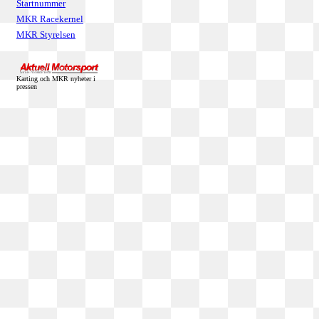
Startnummer
MKR Racekernel
MKR Styrelsen
Karting och MKR nyheter i
pressen