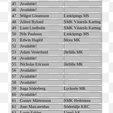
45
Available!
46
Available!
47
Wilgot Göransson
Linköpings MS
48
Alfred Bylund
SMK Västerås Karting
49
Liam Lindholm
SMK Västerås Karting
50
Nils Paulsson
Linköpings MS
51
Edwin Haglöf
Mora MK
52
Available!
53
Adam Vesterlund
Järfälla MK
54
Available!
55
Nicholas Ericsson
Järfälla MK
56
Available!
57
Available!
58
Available!
59
Saga Söderberg
Lycksele MK
60
Available!
61
Gustav Mårtensson
SMK Hedemora
62
Joao Mascarenhas
Södertälje KRC
63
Louie Fahlen
Umeå AK