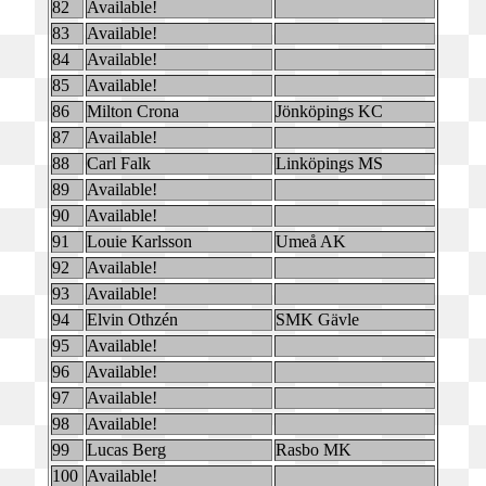
82
Available!
83
Available!
84
Available!
85
Available!
86
Milton Crona
Jönköpings KC
87
Available!
88
Carl Falk
Linköpings MS
89
Available!
90
Available!
91
Louie Karlsson
Umeå AK
92
Available!
93
Available!
94
Elvin Othzén
SMK Gävle
95
Available!
96
Available!
97
Available!
98
Available!
99
Lucas Berg
Rasbo MK
100
Available!