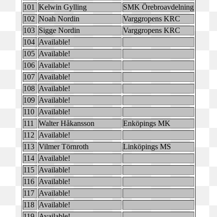
101
Kelwin Gylling
SMK Örebroavdelning
102
Noah Nordin
Varggropens KRC
103
Sigge Nordin
Varggropens KRC
104
Available!
105
Available!
106
Available!
107
Available!
108
Available!
109
Available!
110
Available!
111
Walter Håkansson
Enköpings MK
112
Available!
113
Vilmer Törnroth
Linköpings MS
114
Available!
115
Available!
116
Available!
117
Available!
118
Available!
119
Available!