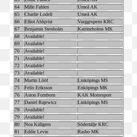
64
Mille Fahlen
Umeå AK
65
Charlie Lodell
Umeå AK
66
Elliot Ahlqvist
Varggropens KRC
67
Benjamin Stenholm
Katrineholms MK
68
Available!
69
Available!
70
Available!
71
Available!
72
Available!
73
Available!
74
Martin Lööf
Linköpings MS
75
Felix Eriksson
Enköpings MK
76
Aston Fornborn
KAK Motorsport
77
Daniel Rajewicz
Linköpings MS
78
Available!
79
Available!
80
Noa Källgren
Södertälje KRC
81
Eddie Levin
Rasbo MK