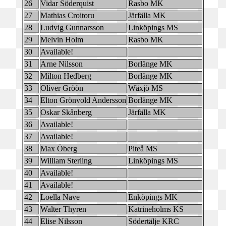
26
Vidar Söderquist
Rasbo MK
27
Mathias Croitoru
Järfälla MK
28
Ludvig Gunnarsson
Linköpings MS
29
Melvin Holm
Rasbo MK
30
Available!
31
Arne Nilsson
Borlänge MK
32
Milton Hedberg
Borlänge MK
33
Oliver Gröön
Wäxjö MS
34
Elton Grönvold Andersson
Borlänge MK
35
Oskar Skånberg
Järfälla MK
36
Available!
37
Available!
38
Max Öberg
Piteå MS
39
William Sterling
Linköpings MS
40
Available!
41
Available!
42
Loella Nave
Enköpings MK
43
Walter Thyren
Katrineholms KS
44
Elise Nilsson
Södertälje KRC