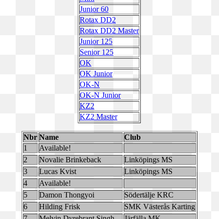
Junior 60
Rotax DD2
Rotax DD2 Master
Junior 125
Senior 125
OK
OK Junior
OK-N
OK-N Junior
KZ2
KZ2 Master
Nbr
Name
Club
1
Available!
2
Novalie Brinkeback
Linköpings MS
3
Lucas Kvist
Linköpings MS
4
Available!
5
Damon Thongyoi
Södertälje KRC
6
Hilding Frisk
SMK Västerås Karting
7
Melvin Dyrebrant Singh
Järfälla MK