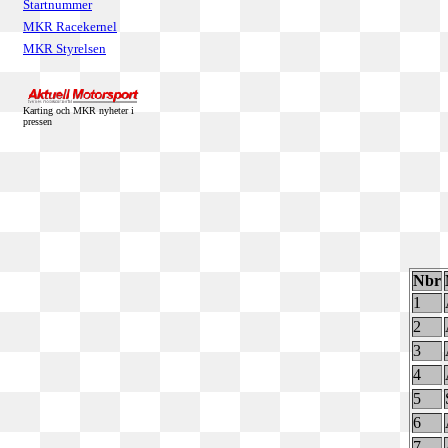
Startnummer
MKR Racekernel
MKR Styrelsen
Karting och MKR nyheter i
pressen
Nbr
1
2
3
4
5
6
7