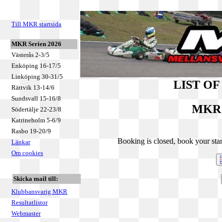
Till MKR startsida
MKR Serien 2026
Västerås 2-3/5
Enköping 16-17/5
Linköping 30-31/5
LIST O
Rättvik 13-14/6
Sundsvall 15-16/8
MKR 
Södertälje 22-23/8
Katrineholm 5-6/9
Rasbo 19-20/9
Booking is closed, book your star
Länkar
Om cookies
Skicka mail till:
Klubbansvarig MKR
Resultatlistor
Webmaster