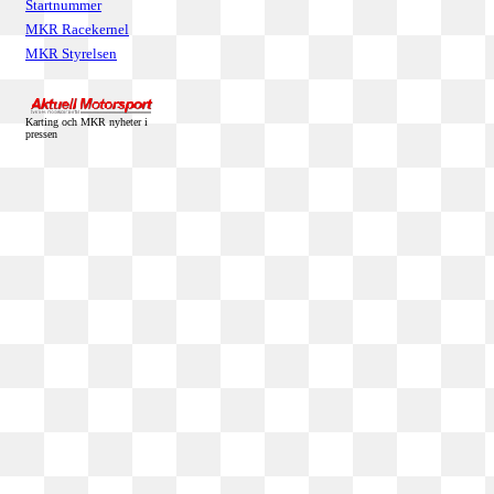
Startnummer
MKR Racekernel
MKR Styrelsen
Karting och MKR nyheter i
pressen