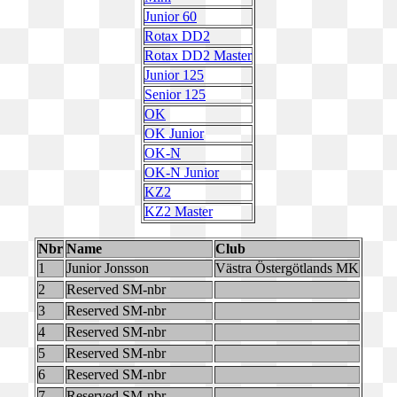
Junior 60
Rotax DD2
Rotax DD2 Master
Junior 125
Senior 125
OK
OK Junior
OK-N
OK-N Junior
KZ2
KZ2 Master
Nbr
Name
Club
1
Junior Jonsson
Västra Östergötlands MK
2
Reserved SM-nbr
3
Reserved SM-nbr
4
Reserved SM-nbr
5
Reserved SM-nbr
6
Reserved SM-nbr
7
Reserved SM-nbr