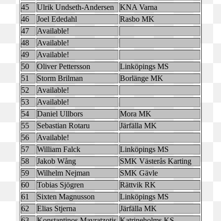
45
Ulrik Undseth-Andersen
KNA Varna
46
Joel Ededahl
Rasbo MK
47
Available!
48
Available!
49
Available!
50
Oliver Pettersson
Linköpings MS
51
Storm Brilman
Borlänge MK
52
Available!
53
Available!
54
Daniel Ullbors
Mora MK
55
Sebastian Rotaru
Järfälla MK
56
Available!
57
William Falck
Linköpings MS
58
Jakob Wång
SMK Västerås Karting
59
Wilhelm Nejman
SMK Gävle
60
Tobias Sjögren
Rättvik RK
61
Sixten Magnusson
Linköpings MS
62
Elias Stjerna
Järfälla MK
63
Konstantinos Mavratzotis
Katrineholms KS