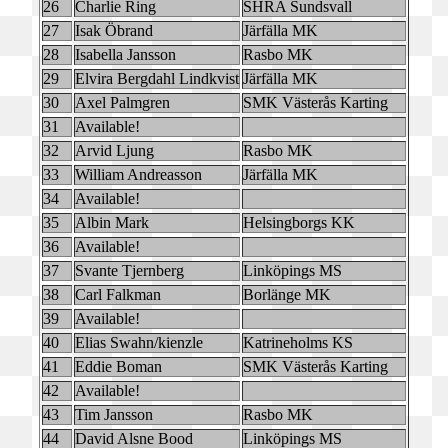
26
Charlie Ring
SHRA Sundsvall
27
Isak Öbrand
Järfälla MK
28
Isabella Jansson
Rasbo MK
29
Elvira Bergdahl Lindkvist
Järfälla MK
30
Axel Palmgren
SMK Västerås Karting
31
Available!
32
Arvid Ljung
Rasbo MK
33
William Andreasson
Järfälla MK
34
Available!
35
Albin Mark
Helsingborgs KK
36
Available!
37
Svante Tjernberg
Linköpings MS
38
Carl Falkman
Borlänge MK
39
Available!
40
Elias Swahn/kienzle
Katrineholms KS
41
Eddie Boman
SMK Västerås Karting
42
Available!
43
Tim Jansson
Rasbo MK
44
David Alsne Bood
Linköpings MS