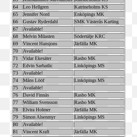
64
Leo Hellgren
Katrineholms KS
65
Jennifer Nord
Enköpings MK
66
Gustav Ryderdahl
SMK Västerås Karting
67
Available!
68
Melvin Milasten
Södertälje KRC
69
Vincent Hansjons
Järfälla MK
70
Available!
71
Vidar Ekesäter
Rasbo MK
72
Edvin Sarhatlic
Linköpings MS
73
Available!
74
Måns Lööf
Linköpings MS
75
Available!
76
David Finnäs
Rasbo MK
77
William Svensson
Rasbo MK
78
Elvira Holmer
Järfälla MK
79
Simon Alsenmyr
Linköpings MS
80
Available!
81
Vincent Kraft
Järfälla MK