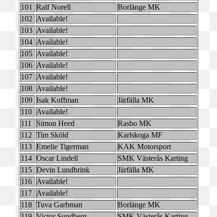
101
Ralf Norell
Borlänge MK
102
Available!
103
Available!
104
Available!
105
Available!
106
Available!
107
Available!
108
Available!
109
Isak Koffman
Järfälla MK
110
Available!
111
Simon Heed
Rasbo MK
112
Tim Sköld
Karlskoga MF
113
Emelie Tigerman
KAK Motorsport
114
Oscar Lindell
SMK Västerås Karting
115
Devin Lundbrink
Järfälla MK
116
Available!
117
Available!
118
Tuva Garbman
Borlänge MK
119
Victor Sundberg
SMK Västerås Karting