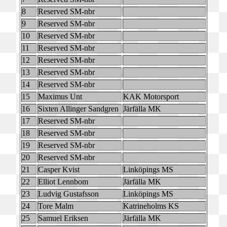
8
Reserved SM-nbr
9
Reserved SM-nbr
10
Reserved SM-nbr
11
Reserved SM-nbr
12
Reserved SM-nbr
13
Reserved SM-nbr
14
Reserved SM-nbr
15
Maximus Unt
KAK Motorsport
16
Sixten Allinger Sandgren
Järfälla MK
17
Reserved SM-nbr
18
Reserved SM-nbr
19
Reserved SM-nbr
20
Reserved SM-nbr
21
Casper Kvist
Linköpings MS
22
Elliot Lennbom
Järfälla MK
23
Ludvig Gustafsson
Linköpings MS
24
Tore Malm
Katrineholms KS
25
Samuel Eriksen
Järfälla MK