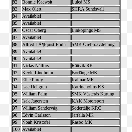
82
Bonnie Kaewsit
Luleå MS
83
Max Olert
SHRA Sundsvall
84
Available!
85
Available!
86
Oscar Öberg
Linköpings MS
87
Available!
88
Alfred LÃ¶fquist-Fridh
SMK Örebroavdelning
89
Available!
90
Available!
91
Niclas Nåtfors
Rättvik RK
92
Kevin Lindholm
Borlänge MK
93
Ellie Purdy
Kalmar MK
94
Isac Hellgren
Katrineholms KS
95
William Palm
SMK Västerås Karting
96
Isak Jagersten
KAK Motorsport
97
William Sandervåg
Södertälje KRC
98
Edvin Carlsson
Järfälla MK
99
Noah Kristofel
Rasbo MK
100
Available!