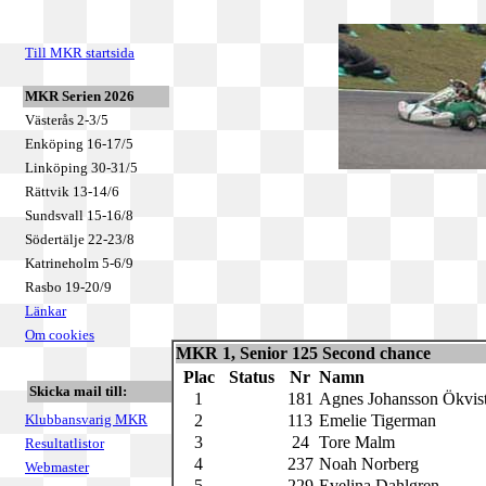
Till MKR startsida
MKR Serien 2026
Västerås 2-3/5
Enköping 16-17/5
Linköping 30-31/5
Rättvik 13-14/6
Sundsvall 15-16/8
Södertälje 22-23/8
Katrineholm 5-6/9
Rasbo 19-20/9
Länkar
Om cookies
MKR 1, Senior 125 Second chance
Plac
Status
Nr
Namn
Skicka mail till:
1
181
Agnes Johansson Ökvis
Klubbansvarig MKR
2
113
Emelie Tigerman
3
24
Tore Malm
Resultatlistor
4
237
Noah Norberg
Webmaster
5
229
Evelina Dahlgren