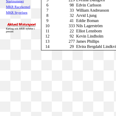
Startnummer
6
98
Edvin Carlsson
MKR Racekernel
7
33
William Andreasson
MKR Styrelsen
8
32
Arvid Ljung
9
41
Eddie Boman
10
333
Nils Lagerström
Karting och MKR nyheter i
11
22
Elliot Lennbom
pressen
12
92
Kevin Lindholm
13
277
James Phillips
14
29
Elvira Bergdahl Lindkvi