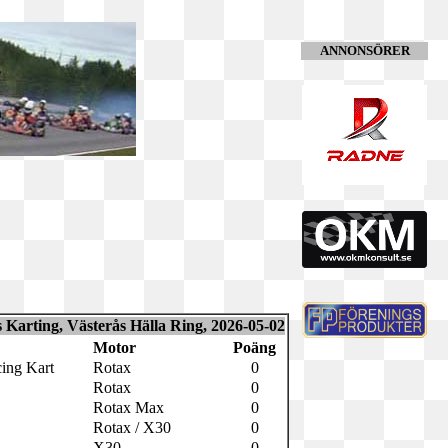
ANNONSÖRER
Karting, Västerås Hälla Ring, 2026-05-02
Motor
Poäng
ing Kart
Rotax
0
Rotax
0
Rotax Max
0
Rotax / X30
0
X30
0