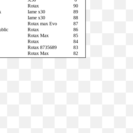
Rotax
90
k
Iame x30
89
Iame x30
88
Rotax max Evo
87
ublic
Rotax
86
Rotax Max
85
Rotax
84
Rotax 8735689
83
Rotax Max
82