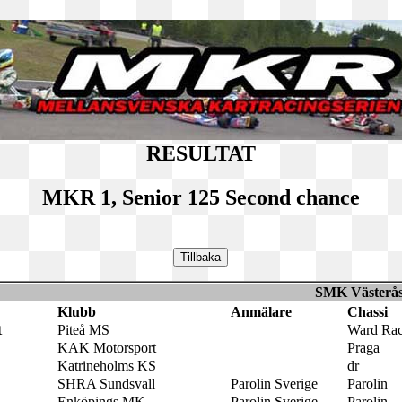
RESULTAT
MKR 1, Senior 125 Second chance
SMK Västerås 
Klubb
Anmälare
Chassi
t
Piteå MS
Ward Rac
KAK Motorsport
Praga
Katrineholms KS
dr
SHRA Sundsvall
Parolin Sverige
Parolin
Enköpings MK
Parolin Sverige
Parolin