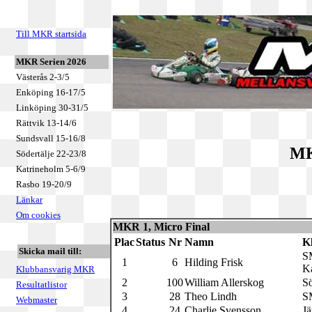
Till MKR startsida
MKR Serien 2026
Västerås 2-3/5
Enköping 16-17/5
Linköping 30-31/5
Rättvik 13-14/6
Sundsvall 15-16/8
MK
Södertälje 22-23/8
Katrineholm 5-6/9
Rasbo 19-20/9
Länkar
Om cookies
MKR 1, Micro Final
Plac
Status
Nr
Namn
K
Skicka mail till:
S
1
6
Hilding Frisk
Ka
Klubbansvarig MKR
2
100
William Allerskog
S
Resultatlistor
3
28
Theo Lindh
S
Webmaster
4
24
Charlie Svensson
Jä