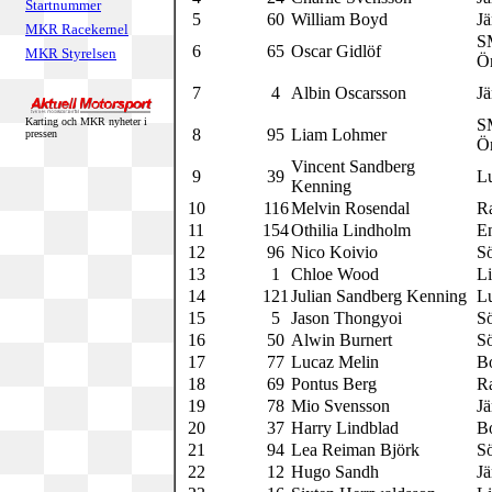
Startnummer
5
60
William Boyd
Jä
MKR Racekernel
S
6
65
Oscar Gidlöf
MKR Styrelsen
Ö
7
4
Albin Oscarsson
Jä
Karting och MKR nyheter i
S
8
95
Liam Lohmer
pressen
Ö
Vincent Sandberg
9
39
L
Kenning
10
116
Melvin Rosendal
R
11
154
Othilia Lindholm
E
12
96
Nico Koivio
S
13
1
Chloe Wood
L
14
121
Julian Sandberg Kenning
L
15
5
Jason Thongyoi
S
16
50
Alwin Burnert
S
17
77
Lucaz Melin
B
18
69
Pontus Berg
R
19
78
Mio Svensson
Jä
20
37
Harry Lindblad
B
21
94
Lea Reiman Björk
S
22
12
Hugo Sandh
Jä