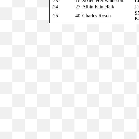
23
16
Sixten Herrwaldsson
L
24
27
Albin Klintefalk
Jä
S
25
40
Charles Rosén
Ka