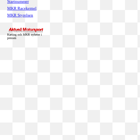
Startnummer
MKR Racekernel
MKR Styrelsen
Karting och MKR nyheter i
pressen