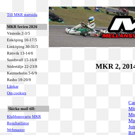
Till MKR startsida
MKR Serien 2026
Västerås 2-3/5
Enköping 16-17/5
Linköping 30-31/5
Rättvik 13-14/6
Sundsvall 15-16/8
MKR 2, 2014
Södertälje 22-23/8
Katrineholm 5-6/9
Rasbo 19-20/9
Länkar
Om cookies
Cad
Mic
Skicka mail till:
Mic
Klubbansvarig MKR
Min
Resultatlistor
Jun
Webmaster
Rot