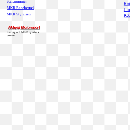
Startnummer
Rot
MKR Racekernel
Jun
MKR Styrelsen
KZ2
Karting och MKR nyheter i
pressen