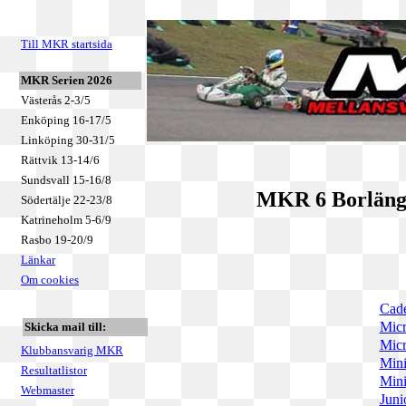
Till MKR startsida
MKR Serien 2026
Västerås 2-3/5
Enköping 16-17/5
Linköping 30-31/5
Rättvik 13-14/6
Sundsvall 15-16/8
MKR 6 Borlänge
Södertälje 22-23/8
Katrineholm 5-6/9
Rasbo 19-20/9
Länkar
Om cookies
Cade
Micr
Skicka mail till:
Micr
Klubbansvarig MKR
Mini
Resultatlistor
Mini
Webmaster
Juni