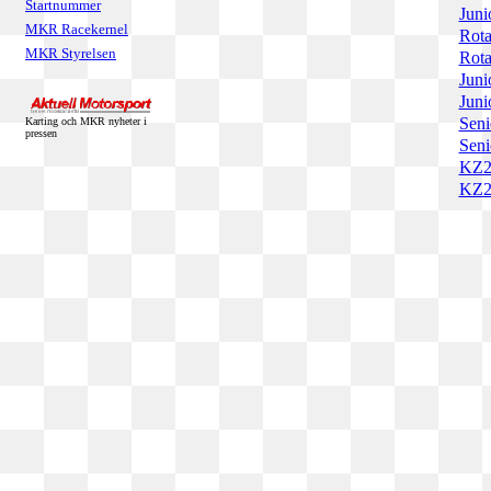
Startnummer
Juni
MKR Racekernel
Rota
MKR Styrelsen
Rota
Juni
Juni
Seni
Karting och MKR nyheter i
pressen
Seni
KZ2 
KZ2 