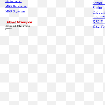
Startnummer
Senior 1
MKR Racekernel
Senior 
MKR Styrelsen
OK Juni
OK Juni
KZ2 Fin
KZ2 För
Karting och MKR nyheter i
pressen