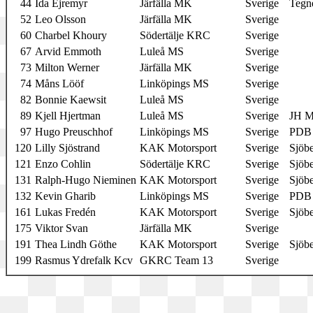
44
Ida Ejremyr
Järfälla MK
Sverige
Tegn
52
Leo Olsson
Järfälla MK
Sverige
60
Charbel Khoury
Södertälje KRC
Sverige
67
Arvid Emmoth
Luleå MS
Sverige
73
Milton Werner
Järfälla MK
Sverige
74
Måns Lööf
Linköpings MS
Sverige
82
Bonnie Kaewsit
Luleå MS
Sverige
89
Kjell Hjertman
Luleå MS
Sverige
JH M
97
Hugo Preuschhof
Linköpings MS
Sverige
PDB 
120
Lilly Sjöstrand
KAK Motorsport
Sverige
Sjöb
121
Enzo Cohlin
Södertälje KRC
Sverige
Sjöb
131
Ralph-Hugo Nieminen
KAK Motorsport
Sverige
Sjöb
132
Kevin Gharib
Linköpings MS
Sverige
PDB 
161
Lukas Fredén
KAK Motorsport
Sverige
Sjöb
175
Viktor Svan
Järfälla MK
Sverige
191
Thea Lindh Göthe
KAK Motorsport
Sverige
Sjöb
199
Rasmus Ydrefalk Kcv
GKRC Team 13
Sverige