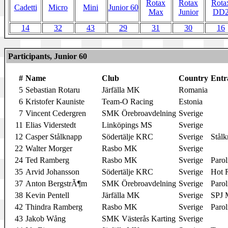
Rotax
Rotax
Rota
Cadetti
Micro
Mini
Junior 60
Max
Junior
DD
14
32
43
29
31
30
16
Participants, Junior 60
#
Name
Club
Country
Entr
5
Sebastian Rotaru
Järfälla MK
Romania
6
Kristofer Kauniste
Team-O Racing
Estonia
7
Vincent Cedergren
SMK Örebroavdelning
Sverige
11
Elias Viderstedt
Linköpings MS
Sverige
12
Casper Stålknapp
Södertälje KRC
Sverige
Stålk
22
Walter Morger
Rasbo MK
Sverige
24
Ted Ramberg
Rasbo MK
Sverige
Parol
35
Arvid Johansson
Södertälje KRC
Sverige
Hot 
37
Anton BergstrÃ¶m
SMK Örebroavdelning
Sverige
Parol
38
Kevin Pentell
Järfälla MK
Sverige
SPJ 
42
Thindra Ramberg
Rasbo MK
Sverige
Parol
43
Jakob Wång
SMK Västerås Karting
Sverige